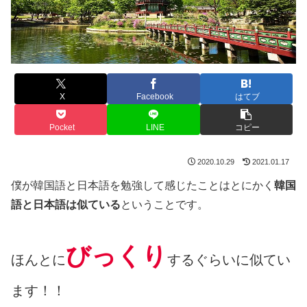
X
Facebook
はてブ
Pocket
LINE
コピー
2020.10.29
2021.01.17
僕が韓国語と日本語を勉強して感じたことはとにかく
韓国
語と日本語は似ている
ということです。
びっくり
ほんとに
するぐらいに似てい
ます！！