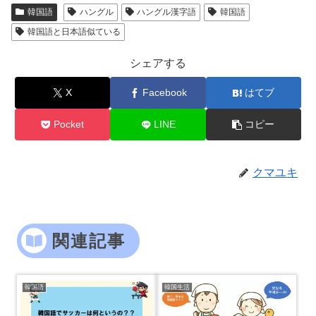
韓国語
ハングル
ハングル漢字語
韓国語
韓国語と日本語似ている
シェアする
X
Facebook
はてブ
Pocket
LINE
コピー
クマユキ
関連記事
韓国語
韓国生活