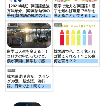
【2021年版】韓国語勉強
漢字で覚える韓国語！漢
方法紹介。[韓国語勉強の
字を知れば連想で単語を
手段]韓国語の勉強の仕方
覚えることができる！効
はこんなにもある！！
率的な韓国語勉強法。
オススメ
韓国語
留学は人生を変える！！
韓国語で色。こう覚えれ
コロナの中だったけど、
ば覚えられる！？この色
僕が韓国に留学して感じ
何と言う？？
たこと。本気で語学を身
に着けたければたければ
韓国語
やっぱり留学が一番。
韓国語 若者言葉、スラン
グ30選。新造語、流行
語、日常でよく聞くフレ
ーズ集。例文付き。