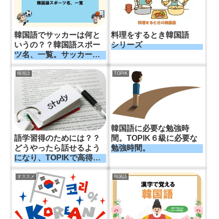
韓国語でサッカーは何と
料理をするとき韓国語
いうの？？韓国語スポー
シリーズ
ツ名、一覧。サッカーは
サッカーとは言わな
い！？
韓国語
TOPIK
韓国語に必要な勉強時
語学習得のためには？？
間。TOPIK６級に必要な
どうやったら話せるよう
勉強時間。
になり、TOPIKで高得点
をとれるのか。
オススメ
韓国語