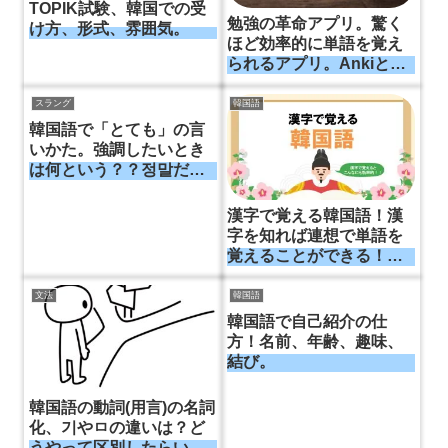
TOPIK試験、韓国での受
勉強の革命アプリ。驚く
け方、形式、雰囲気。
ほど効率的に単語を覚え
られるアプリ。Ankiと
reminDO。これに出会っ
て成績が一気に変わっ
スラング
韓国語
た。
韓国語で「とても」の言
いかた。強調したいとき
は何という？？정말だけ
じゃない。【スラング】
漢字で覚える韓国語！漢
字を知れば連想で単語を
覚えることができる！効
率的な韓国語勉強法。
文法
韓国語
韓国語で自己紹介の仕
方！名前、年齢、趣味、
結び。
韓国語の動詞(用言)の名詞
化、기やㅁの違いは？ど
うやって区別したらいい