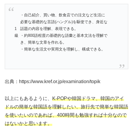
・自己紹介、買い物、飲食店での注文など生活に
必要な基礎的な言語(ハングル)を駆使でき、身近な
1
話題の内容を理解、表現できる。
級
・約800語程度の基礎的な語彙と基本文法を理解で
き、簡単な文章を作れる。
・簡単な生活文や実用文を理解し、構成できる。
出典：https://www.kref.or.jp/examination/topik
以上にもあるように、
K-POPや韓国ドラマ、韓国のアイ
ドルの簡単な韓国語を理解したい、旅行先で簡単な韓国語
を使いたいのであれば、400時間も勉強すれば十分なので
はないかと思います。