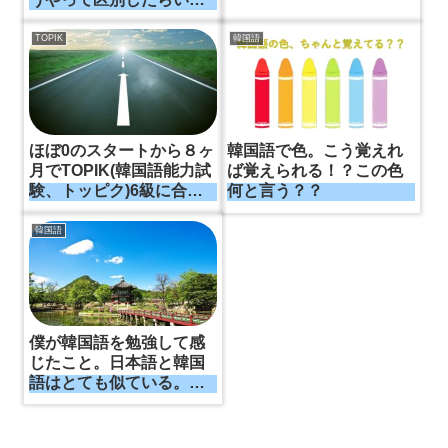
の？？
TOPIK
韓国語
ほぼ0のスタートから８ヶ
韓国語で色。こう覚えれ
月でTOPIK(韓国語能力試
ば覚えられる！？この色
験、トッピク)6級に合格
何と言う？？
した僕の勉強法。TOPIK
勉強の王道
韓国語
僕が韓国語を勉強して感
じたこと。日本語と韓国
語はとても似ている。勉
強しないのは勿体ない。