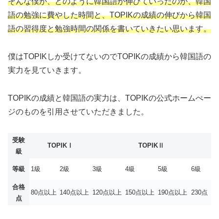
そんな僕が、どのように韓国語が伸びていったのか、韓国
語の勉強に費やした時間と、TOPIKの成績の伸びから韓国
語の習得度と勉強時間の関係を書いていきたい思います。
僕はTOPIKしか受けてないのでTOPIKの成績から韓国語の
実力を見ていきます。
TOPIKの成績と韓国語の実力は、TOPIKの公式ホームぺー
ジのものを引用させていただきました。
受験
TOPIKⅠ
TOPIKⅡ
級
等級
1級
2級
3級
4級
5級
6級
合格
80点以上
140点以上
120点以上
150点以上
190点以上
230点
点