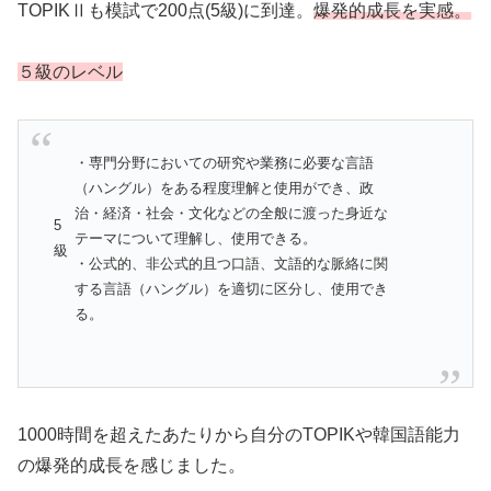
TOPIKⅡも模試で200点(5級)に到達。
爆発的成長を実感。
５級のレベル
・専門分野においての研究や業務に必要な言語
（ハングル）をある程度理解と使用ができ、政
治・経済・社会・文化などの全般に渡った身近な
5
テーマについて理解し、使用できる。
級
・公式的、非公式的且つ口語、文語的な脈絡に関
する言語（ハングル）を適切に区分し、使用でき
る。
1000時間を超えたあたりから自分のTOPIKや韓国語能力
の爆発的成長を感じました。