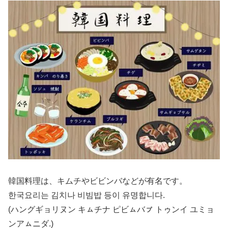
韓国料理は、キムチやビビンバなどが有名です。
한국요리는 김치나 비빔밥 등이 유명합니다.
(ハングギョリヌン キㇺチナ ピビㇺバㇷ゚ トゥンイ ユミョ
ンアㇺニダ.)