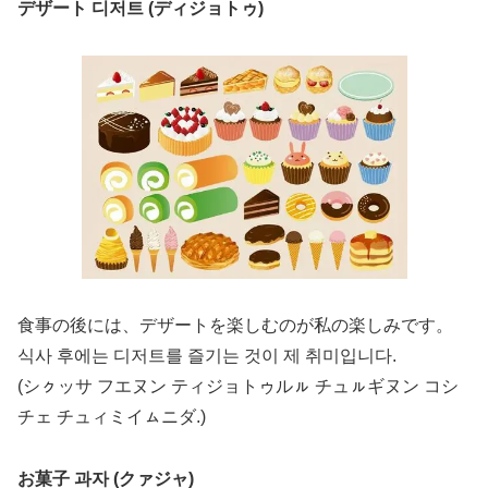
デザート 디저트 (ディジョトゥ)
食事の後には、デザートを楽しむのが私の楽しみです。
식사 후에는 디저트를 즐기는 것이 제 취미입니다.
(シㇰッサ フエヌン ティジョトゥルㇽ チュㇽギヌン コシ
チェ チュィミイㇺニダ.)
お菓子 과자 (クァジャ)