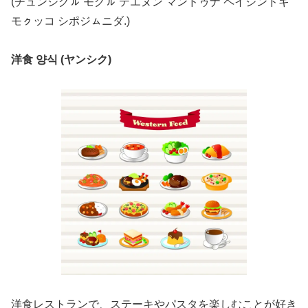
(チュンシグㇽ モグㇽ テエヌン マンドゥナ ペイジンドギ
モㇰッコ シポジㇺニダ.)
洋食 양식 (ヤンシク)
洋食レストランで、ステーキやパスタを楽しむことが好き