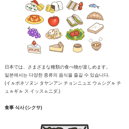
日本では、さまざまな種類の食べ物が楽しめます。
일본에서는 다양한 종류의 음식을 즐길 수 있습니다.
(イㇽボネソヌン タヤンアン チョンニュエ ウㇺシグㇽ チ
ュㇽギㇽ ス イッスㇺニダ.)
食事 식사 (シクサ)