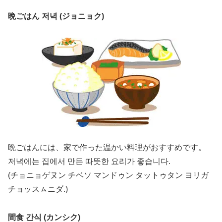
晩ごはん 저녁 (ジョニョク)
晩ごはんには、家で作った温かい料理がおすすめです。
저녁에는 집에서 만든 따뜻한 요리가 좋습니다.
(チョニョゲヌン チベソ マンドゥン タットゥタン ヨリガ
チョッスㇺニダ.)
間食 간식 (カンシク)