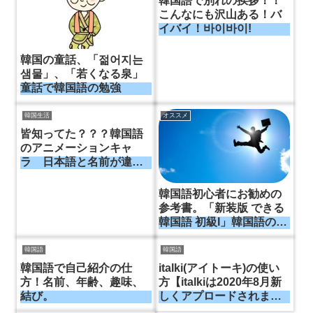
韓国語で別れの挨拶！！
こんなにも沢山ある！バ
イバイ！바이바이!
韓国の童話、「젊어지는
샘물」、「若くなる泉」
童話で韓国語の勉強
韓国生活
オススメ
皆知ってた？？？韓国語
のアニメーションキャ
ラ 日本語と名前が違
う？？韓国語、アニメー
ションキャラ 名前 紹
韓国語初心者にお勧めの
介！！
参考書。「新装版 できる
韓国語 初級I」韓国語の勉
強を始めたければこの参
考書！
韓国語
韓国語
韓国語で自己紹介の仕
italki(アイトーキ)の使い
方！名前、年齢、趣味、
方【italkiは2020年8月新
結び。
しくアプロードされまし
た】