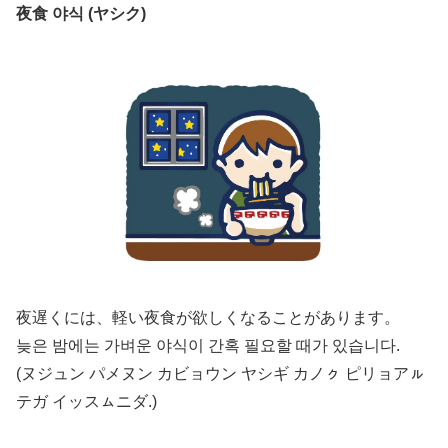
夜食 야식 (ヤシク)
夜遅くには、軽い夜食が欲しくなることがあります。
늦은 밤에는 가벼운 야식이 간혹 필요할 때가 있습니다.
(ヌジュン パメヌン カビョウン ヤシギ カノㇰ ピリョアㇽ
テガ イッスㇺニダ.)