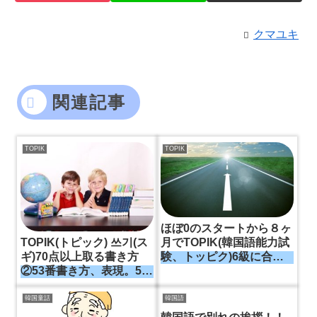
クマユキ
関連記事
TOPIK
TOPIK
ほぼ0のスタートから８ヶ
TOPIK(トピック) 쓰기(ス
月でTOPIK(韓国語能力試
ギ)70点以上取る書き方
験、トッピク)6級に合格
②53番書き方、表現。53
した僕の勉強法。TOPIK
番は쓰기の中で一番の狙
勉強の王道
い目。
韓国童話
韓国語