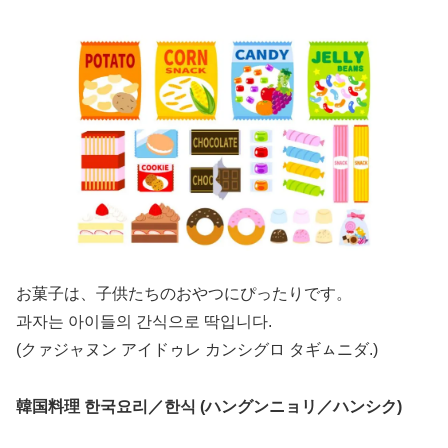
お菓子は、子供たちのおやつにぴったりです。
과자는 아이들의 간식으로 딱입니다.
(クァジャヌン アイドゥレ カンシグロ タギㇺニダ.)
韓国料理 한국요리／한식 (ハングンニョリ／ハンシク)