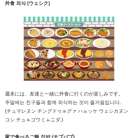
外食 외식 (ウェシク)
週末には、友達と一緒に外食に行くのが楽しみです。
주말에는 친구들과 함께 외식하는 것이 즐거움입니다.
(チュマレヌン チングドゥㇽグァ ハㇺッケ ウェシカヌン
コシ チュㇽゴウミㇺニダ.)
家で食べるご飯 집밥 (チプパプ)