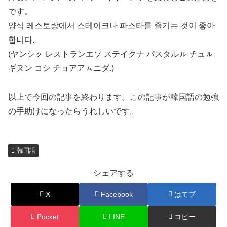
です。
양식 레스토랑에서 스테이크나 파스타를 즐기는 것이 좋아
합니다.
(ヤンシㇰ レストランエソ ステイクナ パスタルㇽ チュㇽ
ギヌン コシ チョアアㇺニダ.)
以上で今回の記事を終わります。この記事が韓国語の勉強
の手助けになったらうれしいです。
韓国語
シェアする
X
Facebook
はてブ
Pocket
LINE
コピー