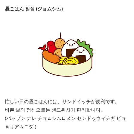
昼ごはん 점심 (ジョムシム)
忙しい日の昼ごはんには、サンドイッチが便利です。
바쁜 날의 점심으로는 샌드위치가 편리합니다.
(パップン ナレ チョㇺシムロヌン センドゥウィチガ ピョ
ㇽリアㇺニダ.)