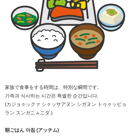
家族で食事をする時間は、特別な瞬間です。
가족과 식사하는 시간은 특별한 순간입니다.
(カジョㇰックァ シㇰッサアヌン シガヌン トゥㇰッピョ
ラン スンガニㇺニダ.)
朝ごはん 아침 (アッチム)