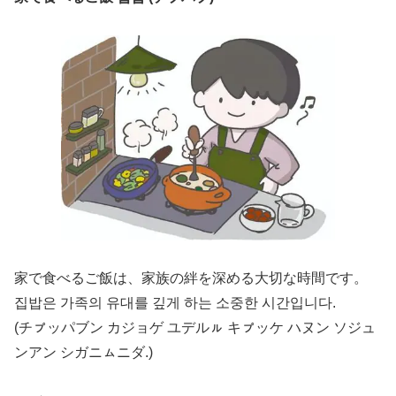
家で食べるご飯は、家族の絆を深める大切な時間です。
집밥은 가족의 유대를 깊게 하는 소중한 시간입니다.
(チㇷ゚ッパブン カジョゲ ユデルㇽ キㇷ゚ッケ ハヌン ソジュ
ンアン シガニㇺニダ.)