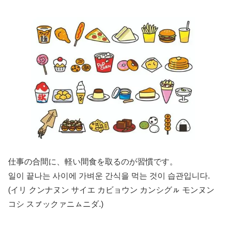
仕事の合間に、軽い間食を取るのが習慣です。
일이 끝나는 사이에 가벼운 간식을 먹는 것이 습관입니다.
(イリ クンナヌン サイエ カビョウン カンシグㇽ モンヌン
コシ スㇷ゚ックァニㇺニダ.)